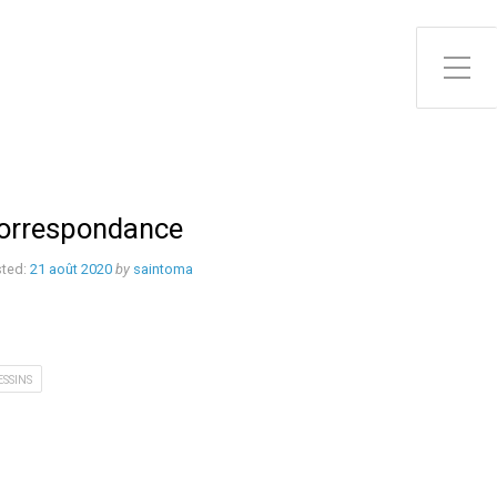
Toggle Side Menu
orrespondance
ted:
21 août 2020
by
saintoma
ESSINS