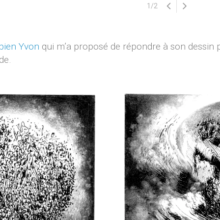
1
/
2
bien Yvon
qui m’a proposé de répondre à son dessin p
de.