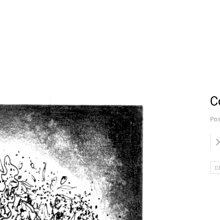
C
Pos
D