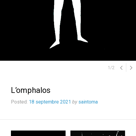
1
/
2
L’omphalos
Posted:
18 septembre 2021
by
saintoma