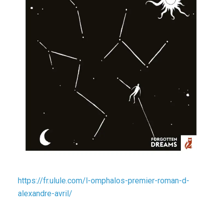
https://fr.ulule.com/l-omphalos-premier-roman-d-
alexandre-avril/